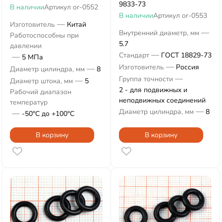
9833-73
В наличии
Артикул
or-0552
В наличии
Артикул
or-0553
—
Изготовитель
Китай
—
Внутренний диаметр, мм
Работоспособны при
5.7
давлении
—
Стандарт
ГОСТ 18829-73
—
5 МПа
—
Изготовитель
Россия
—
Диаметр цилиндра, мм
8
—
Группа точности
—
Диаметр штока, мм
5
2 - для подвижных и
Рабочий диапазон
неподвижных соединений
температур
—
Диаметр цилиндра, мм
8
—
-50°С до +100°С
В корзину
В корзину