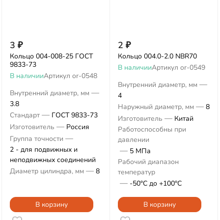
3
₽
2
₽
Кольцо 004-008-25 ГОСТ
Кольцо 004.0-2.0 NBR70
9833-73
В наличии
Артикул
or-0549
В наличии
Артикул
or-0548
—
Внутренний диаметр, мм
—
Внутренний диаметр, мм
4
3.8
—
Наружный диаметр, мм
8
—
Стандарт
ГОСТ 9833-73
—
Изготовитель
Китай
—
Изготовитель
Россия
Работоспособны при
—
Группа точности
давлении
2 - для подвижных и
—
5 МПа
неподвижных соединений
Рабочий диапазон
—
Диаметр цилиндра, мм
8
температур
—
-50°С до +100°С
В корзину
В корзину