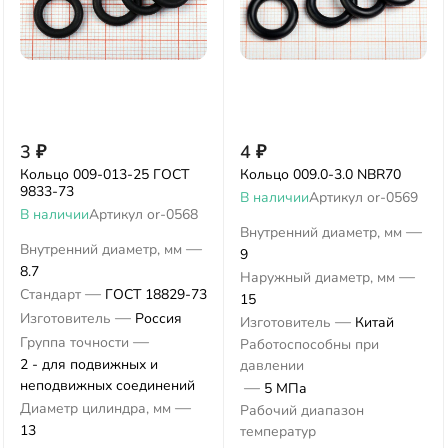
3
₽
4
₽
Кольцо 009-013-25 ГОСТ
Кольцо 009.0-3.0 NBR70
9833-73
В наличии
Артикул
or-0569
В наличии
Артикул
or-0568
—
Внутренний диаметр, мм
—
Внутренний диаметр, мм
9
8.7
—
Наружный диаметр, мм
—
Стандарт
ГОСТ 18829-73
15
—
Изготовитель
Россия
—
Изготовитель
Китай
—
Группа точности
Работоспособны при
2 - для подвижных и
давлении
неподвижных соединений
—
5 МПа
—
Диаметр цилиндра, мм
Рабочий диапазон
13
температур