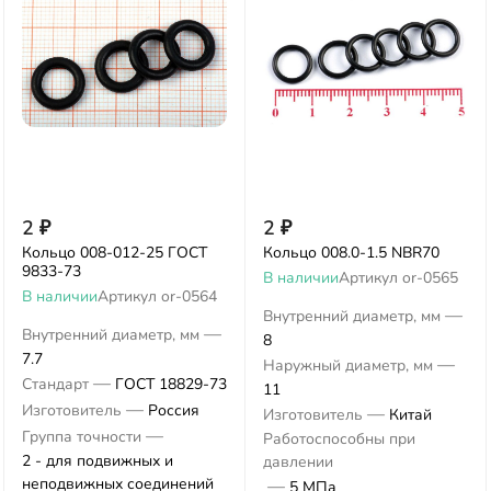
2
₽
2
₽
Кольцо 008-012-25 ГОСТ
Кольцо 008.0-1.5 NBR70
9833-73
В наличии
Артикул
or-0565
В наличии
Артикул
or-0564
—
Внутренний диаметр, мм
—
Внутренний диаметр, мм
8
7.7
—
Наружный диаметр, мм
—
Стандарт
ГОСТ 18829-73
11
—
Изготовитель
Россия
—
Изготовитель
Китай
—
Группа точности
Работоспособны при
2 - для подвижных и
давлении
неподвижных соединений
—
5 МПа