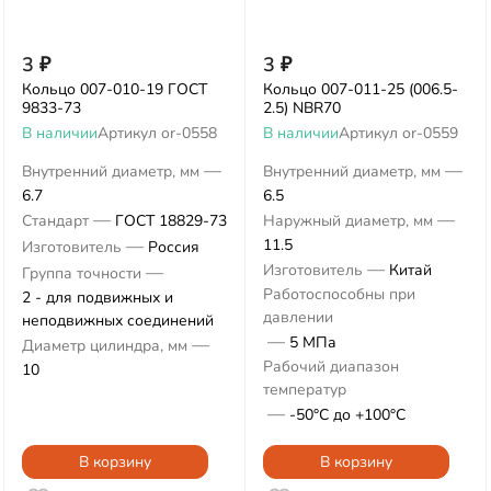
3
₽
3
₽
Кольцо 007-010-19 ГОСТ
Кольцо 007-011-25 (006.5-
9833-73
2.5) NBR70
В наличии
Артикул
or-0558
В наличии
Артикул
or-0559
—
—
Внутренний диаметр, мм
Внутренний диаметр, мм
6.7
6.5
—
—
Стандарт
ГОСТ 18829-73
Наружный диаметр, мм
—
11.5
Изготовитель
Россия
—
Изготовитель
Китай
—
Группа точности
Работоспособны при
2 - для подвижных и
давлении
неподвижных соединений
—
5 МПа
—
Диаметр цилиндра, мм
Рабочий диапазон
10
температур
—
-50°С до +100°С
В корзину
В корзину