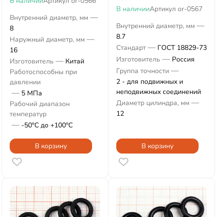
В наличии
Артикул
or-0566
В наличии
Артикул
or-0567
—
Внутренний диаметр, мм
—
Внутренний диаметр, мм
8
8.7
—
Наружный диаметр, мм
—
Стандарт
ГОСТ 18829-73
16
—
Изготовитель
Россия
—
Изготовитель
Китай
—
Группа точности
Работоспособны при
2 - для подвижных и
давлении
неподвижных соединений
—
5 МПа
—
Диаметр цилиндра, мм
Рабочий диапазон
12
температур
—
-50°С до +100°С
В корзину
В корзину