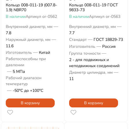
Кольцо 008-011-19 (007.8-
Кольцо 008-011-19 ГОСТ
1.9) NBR70
9833-73
В наличии
Артикул
or-0562
В наличии
Артикул
or-0563
—
—
Внутренний диаметр, мм
Внутренний диаметр, мм
7.8
7.7
—
—
Наружный диаметр, мм
Стандарт
ГОСТ 18829-73
11.6
—
Изготовитель
Россия
—
Изготовитель
Китай
—
Группа точности
Работоспособны при
2 - для подвижных и
давлении
неподвижных соединений
—
5 МПа
—
Диаметр цилиндра, мм
Рабочий диапазон
11
температур
—
-50°С до +100°С
В корзину
В корзину