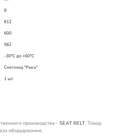
8
612
600
562
-30°C до +60°C
Снегоход "Рысь"
1 шт
ственного производства -
SEAT BELT
. Товар
аза оборудования.