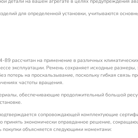
ной детали на вашем агрегате в целях предупреждения ав
зделий для определенной установки, учитываются основны
84-89 рассчитан на применение в различных климатических
цессе эксплуатации. Ремень сохраняет исходные размеры
з потерь на проскальзывание, поскольку гибкая связь п
ачениях частоты вращения.
ериалы, обеспечивающие продолжительный большой ресур
становке.
о подтверждается сопровождающей комплектующие сертиф
можно принять экономически оправданное решение, сокраща
ть покупки объясняется следующими моментами: