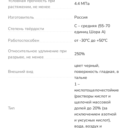
Условная прочность при
4.4 МПа
растяжении, не менее
Изготовитель
Россия
С – средняя (55-70
Степень твёрдости
единиц Шора А)
Работоспособен
от -30°С до +50°С
Относительное удлинение при
250%
разрыве, не менее
цвет черный,
Внешний вид
поверхность гладкая, в
тальке
1 –
кислотощелочестойкие
(растворы кислот и
щелочей массовой
Тип
долей до 20% (за
исключением азотной
и уксусных кислот),
вода, воздух и