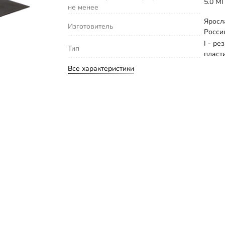
5.0 М
не менее
Яросл
Изготовитель
Росси
I - ре
Тип
пласт
Все характеристики