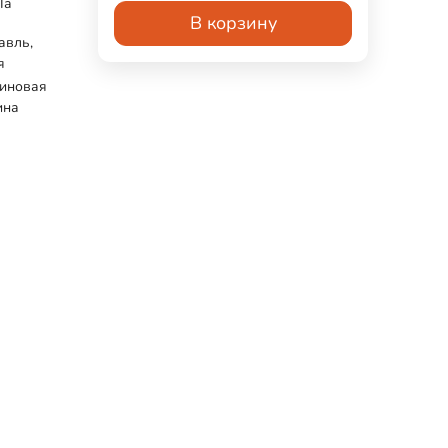
Па
В корзину
авль,
я
зиновая
ина