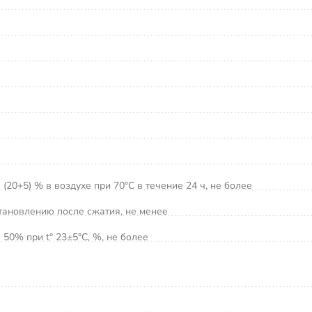
20+5) % в воздухе при 70°С в течение 24 ч, не более
тановлению после сжатия, не менее
50% при t° 23±5°С, %, не более