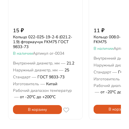
15
₽
11
₽
Кольцо 022-025-19-2-6 (021.2-
Кольцо 008.0-2.0 
1.9) фторкаучук FKM75 ГОСТ
FKM75
9833-73
В наличии
Артикул
В наличии
Артикул
or-0034
Внутренний диаме
—
Внутренний диаметр, мм
21.2
Наружный диамет
—
Наружный диаметр, мм
25
—
Стандарт
ГОСТ
—
Стандарт
ГОСТ 9833-73
—
Изготовитель
К
—
Изготовитель
Китай
Рабочий диапазон
Рабочий диапазон температур
—
от -20°С до +2
—
от -20°С до +200°С
В корзину
В корзину