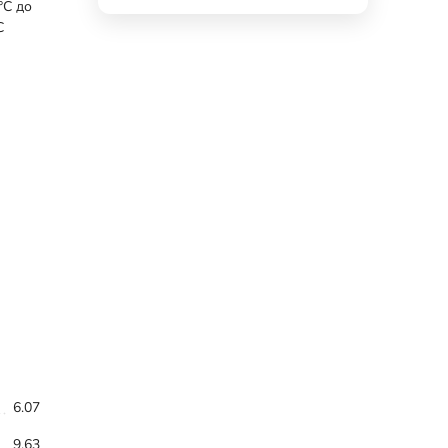
°С до
С
6.07
9.63