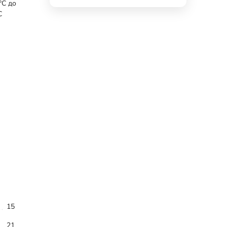
°С до
С
15
21