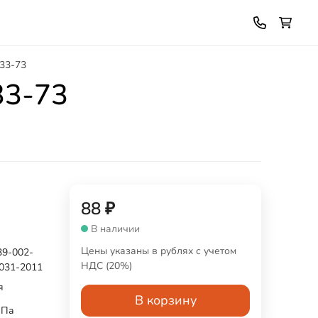
33-73
33-73
88
₽
В наличии
Цены указаны в рублях с учетом
39-002-
НДС (20%)
031-2011
я
В корзину
МПа