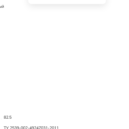
ый
82.5
ТУ 2539-002-49247031-2011