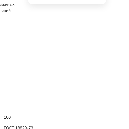
движных
нений
100
ГОСТ 18829-73