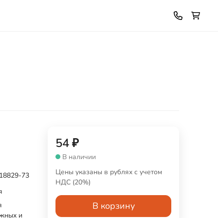
54
₽
В наличии
Цены указаны в рублях с учетом
18829-73
НДС (20%)
я
В корзину
я
жных и