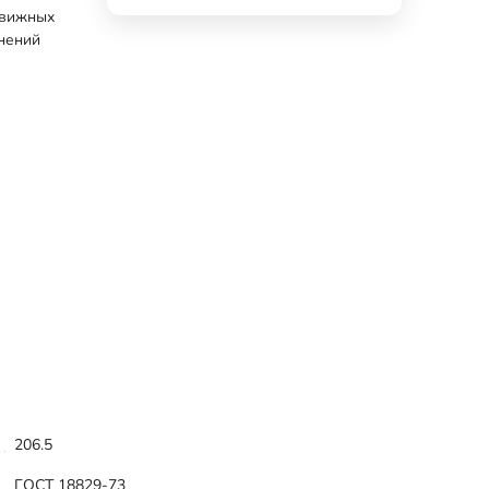
движных
нений
206.5
ГОСТ 18829-73