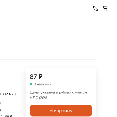
87
₽
В наличии
Цены указаны в рублях с учетом
18829-73
НДС (20%)
я
В корзину
я
жных и