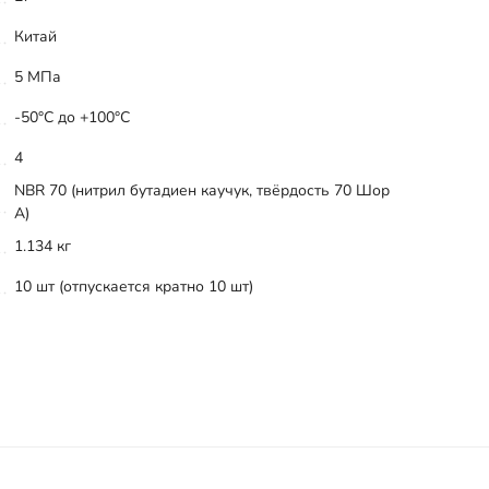
Китай
5 МПа
-50°С до +100°С
4
NBR 70 (нитрил бутадиен каучук, твёрдость 70 Шор
А)
1.134 кг
10 шт (отпускается кратно 10 шт)