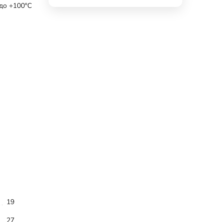
 до +100°С
19
27