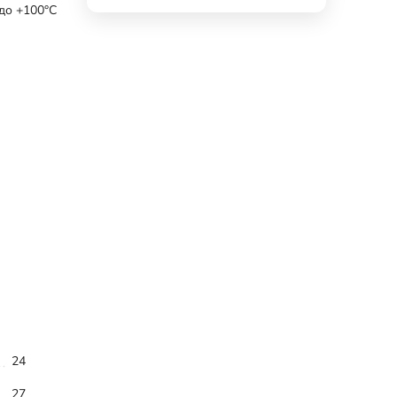
 до +100°С
24
27