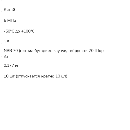
Китай
5 МПа
-50°С до +100°С
1.5
NBR 70 (нитрил бутадиен каучук, твёрдость 70 Шор
А)
0.177 кг
10 шт (отпускается кратно 10 шт)