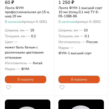
60
₽
1 250
₽
Лента ФУМ
Лента ФУМ-1 высший сорт
профессиональная дл.15 м,
10 мм (толщ.0,1 мм) ТУ 6-
шир.19 мм
05-1388-86
В наличии
Артикул
fl-0001
В наличии
Артикул
fl-0002
—
—
Ширина, мм
19
Ширина, мм
10
—
—
Толщина, мм
0.2
Толщина, мм
0.1
—
—
Цвет
Изготовитель
Россия
может быть белым с
—
Марка
различными цветовыми
ФУМ-1 высший сорт
оттенками
—
Изготовитель
Китай
—
Марка
ФУМ
В корзину
В корзину