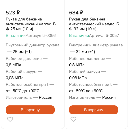
523
₽
684
₽
Рукав для бензина
Рукав для бензина
антистатический нап/вс. Б
антистатический нап/вс. Б
Ф 25 мм (10 м)
Ф 32 мм (10 м)
В наличии
Артикул
ti-0056
В наличии
Артикул
ti-0057
Внутренний диаметр рукава
Внутренний диаметр рукава
—
—
25 мм (±1)
32 мм (±1)
—
—
Рабочее давление
Рабочее давление
0,8 МПа
0,8 МПа
—
—
Рабочий вакуум
Рабочий вакуум
0,08 МПа
0,08 МПа
—
—
Работоспособны при t
Работоспособны при t
от -50°С до +90°С
от -50°С до +90°С
—
—
Изготовитель
Россия
Изготовитель
Россия
В корзину
В корзину