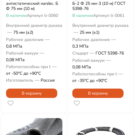
антистатический нап/вс. Б
Б-2 Ф 25 мм-3 (10 м) ГОСТ
Ф 75 мм (10 м)
5398-76
В наличии
Артикул
ti-0060
В наличии
Артикул
ti-0061
Внутренний диаметр рукава
Внутренний диаметр рукава
—
—
75 мм (±2)
25 мм (±1)
—
—
Рабочее давление
Рабочее давление
0,8 МПа
0,3 МПа
—
—
Рабочий вакуум
Стадарт
ГОСТ 5398-76
0,08 МПа
—
Рабочий вакуум
—
Работоспособны при t
0,08 МПа
от -50°С до +90°С
—
Работоспособны при t
—
Изготовитель
Россия
от -35°С до +90°С
В корзину
В корзину