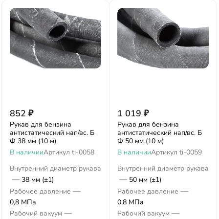
852
₽
1 019
₽
Рукав для бензина
Рукав для бензина
антистатический нап/вс. Б
антистатический нап/вс. Б
Ф 38 мм (10 м)
Ф 50 мм (10 м)
В наличии
Артикул
ti-0058
В наличии
Артикул
ti-0059
Внутренний диаметр рукава
Внутренний диаметр рукава
—
—
38 мм (±1)
50 мм (±1)
—
—
Рабочее давление
Рабочее давление
0,8 МПа
0,8 МПа
—
—
Рабочий вакуум
Рабочий вакуум