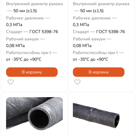
Внутренний диаметр рукава
Внутренний диаметр рукава
—
—
50 мм (±1,5)
50 мм (±1,5)
—
—
Рабочее давление
Рабочее давление
0,3 МПа
0,3 МПа
—
—
Стадарт
ГОСТ 5398-76
Стадарт
ГОСТ 5398-76
—
—
Рабочий вакуум
Рабочий вакуум
0,08 МПа
0,08 МПа
—
—
Работоспособны при t
Работоспособны при t
от -35°С до +90°С
от -35°С до +90°С
В корзину
В корзину