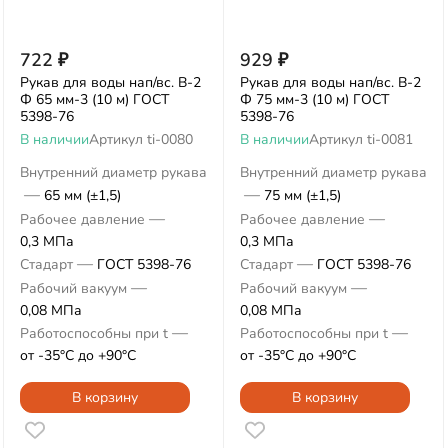
722
₽
929
₽
Рукав для воды нап/вс. В-2
Рукав для воды нап/вс. В-2
Ф 65 мм-3 (10 м) ГОСТ
Ф 75 мм-3 (10 м) ГОСТ
5398-76
5398-76
В наличии
Артикул
ti-0080
В наличии
Артикул
ti-0081
Внутренний диаметр рукава
Внутренний диаметр рукава
—
—
65 мм (±1,5)
75 мм (±1,5)
—
—
Рабочее давление
Рабочее давление
0,3 МПа
0,3 МПа
—
—
Стадарт
ГОСТ 5398-76
Стадарт
ГОСТ 5398-76
—
—
Рабочий вакуум
Рабочий вакуум
0,08 МПа
0,08 МПа
—
—
Работоспособны при t
Работоспособны при t
от -35°С до +90°С
от -35°С до +90°С
В корзину
В корзину