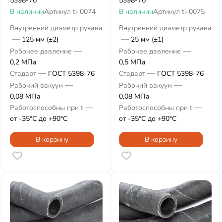
5398-76
5398-76
В наличии
Артикул
ti-0074
В наличии
Артикул
ti-0075
Внутренний диаметр рукава
Внутренний диаметр рукава
—
—
125 мм (±2)
25 мм (±1)
—
—
Рабочее давление
Рабочее давление
0,2 МПа
0,5 МПа
—
—
Стадарт
ГОСТ 5398-76
Стадарт
ГОСТ 5398-76
—
—
Рабочий вакуум
Рабочий вакуум
0,08 МПа
0,08 МПа
—
—
Работоспособны при t
Работоспособны при t
от -35°С до +90°С
от -35°С до +90°С
В корзину
В корзину